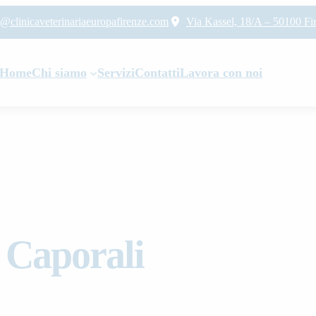
o@clinicaveterinariaeuropafirenze.com
Via Kassel, 18/A – 50100 Fi
Home
Chi siamo
Servizi
Contatti
Lavora con noi
 Caporali