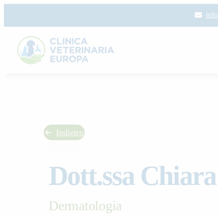
Skip
inf
to
content
Indietro
Dott.ssa Chiara
Dermatologia