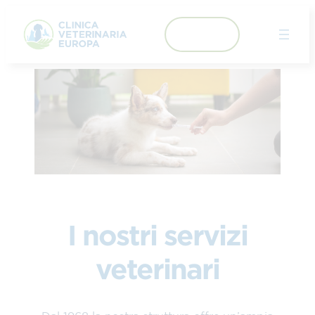
Skip
to
055684360
content
I nostri servizi
veterinari