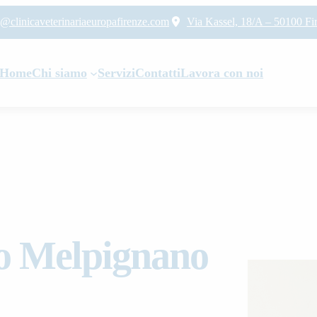
o@clinicaveterinariaeuropafirenze.com
Via Kassel, 18/A – 50100 Fi
Home
Chi siamo
Servizi
Contatti
Lavora con noi
o Melpignano