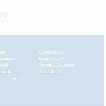
ome
Cookies Policy
i siamo
Privacy Policy
rvizi
Termini e Condizioni
ntatti
Accessibilità
vora con noi