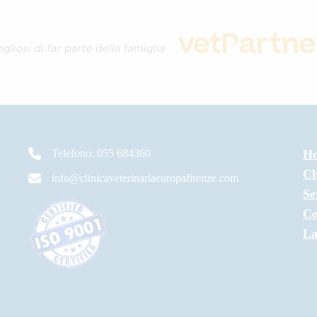
Telefono: 055 684360
H
Ch
info@clinicaveterinariaeuropafirenze.com
Se
Co
La