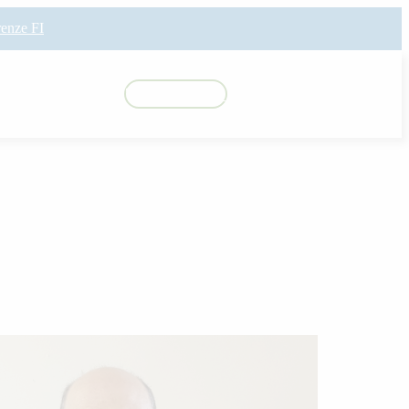
renze FI
055 684360