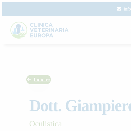
Skip
inf
to
content
Indietro
Dott. Giampier
Oculistica